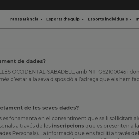
Transparència
Esports d'equip
Esports individuals
I
ctament de dades?
LLÈS OCCIDENTAL-SABADELL, amb NIF G62100045 i dom
 més d’estar a la seva disposició a l’adreça que els hem f
tractament de les seves dades?
 es fonamenta en el consentiment que se li sol·licitarà a
rsonals a través de les
inscripcions
que es presenten a la
es Personals). La informació que ens faciliti a través de