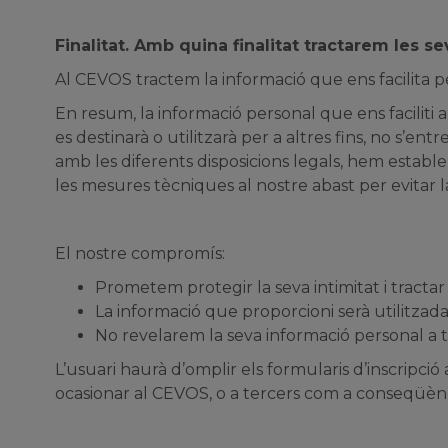
Finalitat. Amb quina finalitat tractarem les 
Al CEVOS tractem la informació que ens facilita per
En resum, la informació personal que ens faciliti a
es destinarà o utilitzarà per a altres fins, no s’
amb les diferents disposicions legals, hem estable
les mesures tècniques al nostre abast per evitar l
El nostre compromís:
Prometem protegir la seva intimitat i tracta
La informació que proporcioni serà utilitzad
No revelarem la seva informació personal a 
L’usuari haurà d’omplir els formularis d’inscripc
ocasionar al CEVOS, o a tercers com a conseqüènc