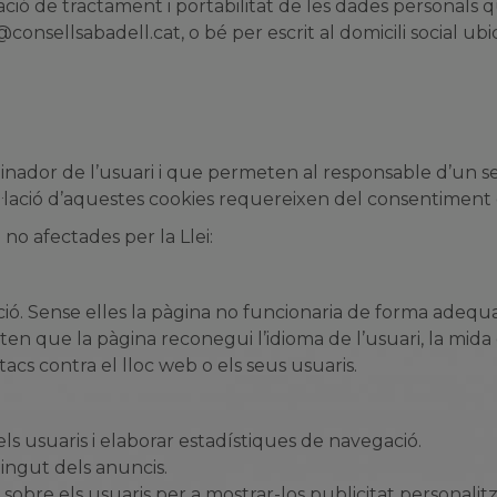
imitació de tractament i portabilitat de les dades personal
@consellsabadell.cat
, o bé per escrit al domicili socia
ordinador de l’usuari i que permeten al responsable d’un s
stal·lació d’aquestes cookies requereixen del consentiment 
 no afectades per la Llei:
ció. Sense elles la pàgina no funcionaria de forma adequ
en que la pàgina reconegui l’idioma de l’usuari, la mida d
tacs contra el lloc web o els seus usuaris.
els usuaris i elaborar estadístiques de navegació.
tingut dels anuncis.
bre els usuaris per a mostrar-los publicitat personalit