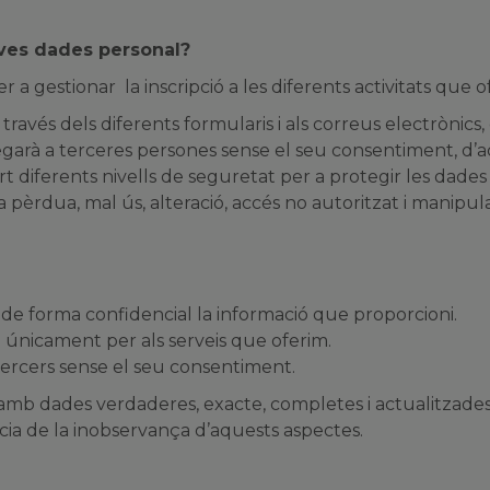
seves dades personal?
 a gestionar la inscripció a les diferents activitats que o
 través dels diferents formularis i als correus electrònics
entregarà a terceres persones sense el seu consentiment, 
rt diferents nivells de seguretat per a protegir les dades
a pèrdua, mal ús, alteració, accés no autoritzat i manipu
r de forma confidencial la informació que proporcioni.
a únicament per als serveis que oferim.
tercers sense el seu consentiment.
ió amb dades verdaderes, exacte, completes i actualitzade
ia de la inobservança d’aquests aspectes.