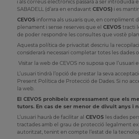
i als correus electrònics passarà a ser introdu
SABADELL (d’ara en endavant
CEVOS)
i es mantin
CEVOS
informa als usuaris que, en compliment del
plenament i sense reserves que el
CEVOS
tracti 
de poder respondre les consultes que vostè planteg
Aquesta política de privacitat descriu la recopilac
considerarà necessari completar totes les dades obl
Visitar la web de CEVOS no suposa que l’usuari esti
L’usuari tindrà l’opció de prestar la seva accept
Present Política de Protecció de Dades. Si no acc
la web.
El CEVOS prohibeix expressament que els men
tutors. En cas de ser menor de divuit anys i n
L’usuari haurà de facilitar al
CEVOS
les dades pers
tractades amb el grau de protecció legalment exigi
autoritzat, tenint en compte l’estat de la tecnol