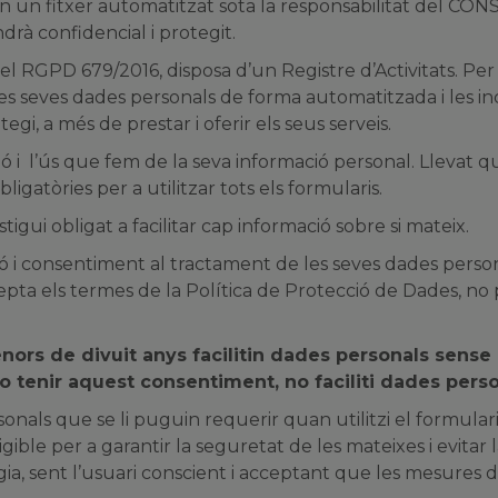
ïda en un fitxer automatitzat sota la responsabilitat d
drà confidencial i protegit.
 RGPD 679/2016, disposa d’un Registre d’Activitats. Per t
les seves dades personals de forma automatitzada i les in
i, a més de prestar i oferir els seus serveis.
ió i l’ús que fem de la seva informació personal. Llevat qu
igatòries per a utilitzar tots els formularis.
gui obligat a facilitar cap informació sobre si mateix.
ació i consentiment al tractament de les seves dades per
epta els termes de la Política de Protecció de Dades, no 
ors de divuit anys facilitin dades personals sense 
o tenir aquest consentiment, no faciliti dades person
onals que se li puguin requerir quan utilitzi el formular
ble per a garantir la seguretat de les mateixes i evitar 
ogia, sent l’usuari conscient i acceptant que les mesures