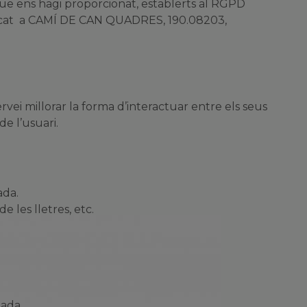
s que ens hagi proporcionat, establerts al RGPD
l ubicat a CAMÍ DE CAN QUADRES, 190.08203,
ervei millorar la forma d’interactuar entre els seus
de l’usuari.
ada.
e les lletres, etc.
zada.