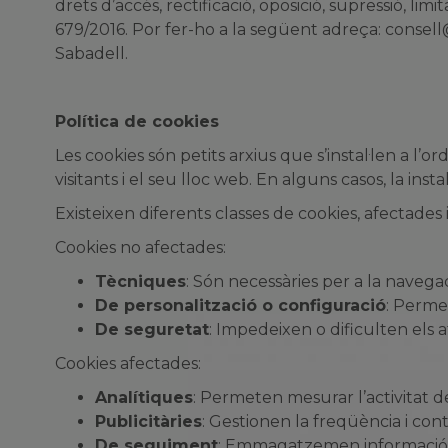
drets d’accés, rectificació, oposició, supressió, l
679/2016. Por fer-ho a la següent adreça:
consell
Sabadell.
Política de cookies
Les cookies són petits arxius que s’instal·len a l’
visitants i el seu lloc web. En alguns casos, la in
Existeixen diferents classes de cookies, afectades i
Cookies no afectades:
Tècniques
: Són necessàries per a la navega
De personalització o configuració
: Permet
De seguretat
: Impedeixen o dificulten els a
Cookies afectades:
Analítiques
: Permeten mesurar l’activitat d
Publicitàries
: Gestionen la freqüència i con
De seguiment
: Emmagatzemen informació so