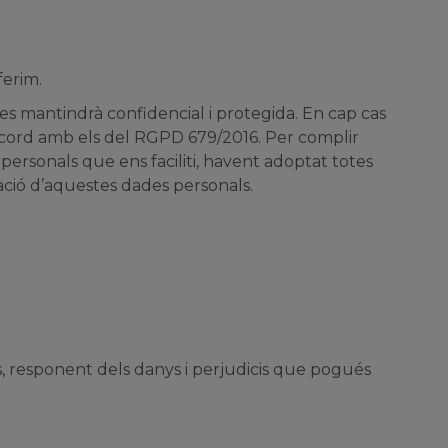
ferim.
, es mantindrà confidencial i protegida. En cap cas
d’acord amb els del RGPD 679/2016. Per complir
 personals que ens faciliti, havent adoptat totes
lació d’aquestes dades personals.
s, responent dels danys i perjudicis que pogués