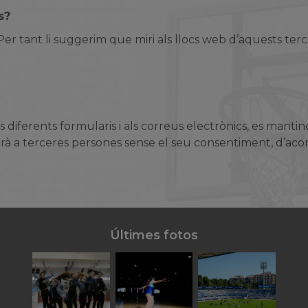
s?
. Per tant li suggerim que miri als llocs web d’aquests te
ls diferents formularis i als correus electrònics, es manti
tregarà a terceres persones sense el seu consentiment, d’
Últimes fotos