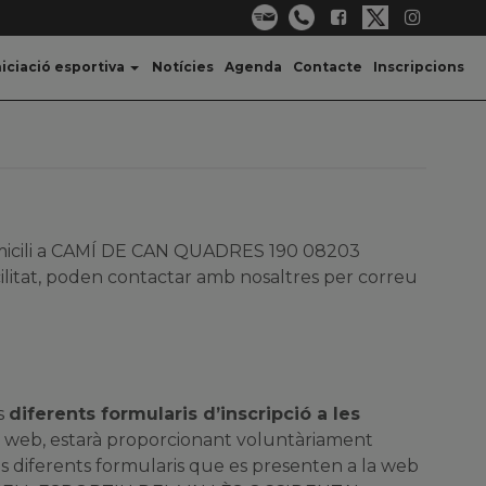
niciació esportiva
Notícies
Agenda
Contacte
Inscripcions
icili a CAMÍ DE CAN QUADRES 190 08203
acilitat, poden contactar amb nosaltres per correu
ls
diferents formularis d’inscripció a les
 web, estarà proporcionant voluntàriament
ls diferents formularis que es presenten a la web