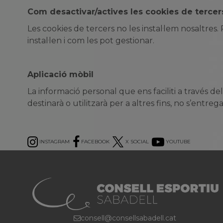
Com desactivar/actives les cookies de tercer
Les cookies de tercers no les instal·lem nosaltres
instal·len i com les pot gestionar.
Aplicació mòbil
La informació personal que ens faciliti a través de
destinarà o utilitzarà per a altres fins, no s’en
INSTAGRAM
FACEBOOK
X SOCIAL
YOUTUBE
consell@consellsabadell.cat