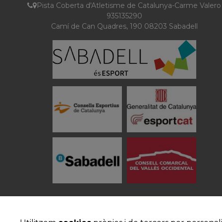
Pista Coberta d'Atletisme de Catalunya-Carme Valero
935135290
Camí de Can Quadres, 190 08203 Sabadell