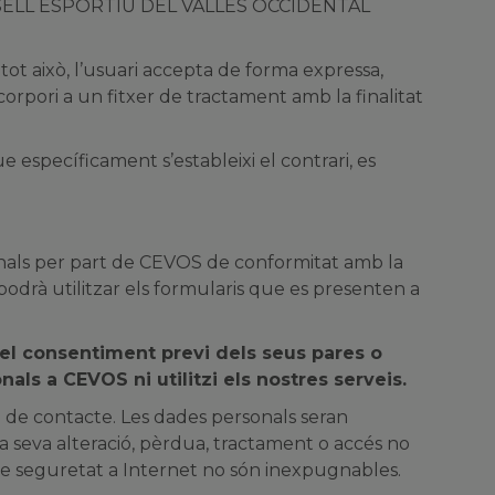
el CONSELL ESPORTIU DEL VALLÈS OCCIDENTAL
ot això, l’usuari accepta de forma expressa,
corpori a un fitxer de tractament amb la finalitat
e específicament s’estableixi el contrari, es
sonals per part de CEVOS de conformitat amb la
podrà utilitzar els formularis que es presenten a
el consentiment previ dels seus pares o
als a CEVOS ni utilitzi els nostres serveis.
i de contacte. Les dades personals seran
la seva alteració, pèrdua, tractament o accés no
 de seguretat a Internet no són inexpugnables.