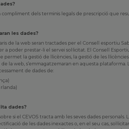
dades?
compliment dels terminis legals de prescripció que resul
caran les dades?
ris de la web seran tractades per el Consell esportiu Saba
r a poder prestar-li el servei sol·licitat. El Consell Espor
permet la gestió de llicències, la gestió de les llicències 
ari de la web, s’emmagatzemaran en aquesta plataforma. 
ocessament de dades de:
ança)
Irlanda)
lita dades?
obre si el CEVOS tracta amb les seves dades personals. 
ectificació de les dades inexactes o, en el seu cas, sol·licit