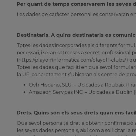
Per quant de temps conservarem les seves 
Les dades de caràcter personal es conservaran en 
Destinataris. A quins destinataris es comuni
Totes les dades incorporades als diferents formula
necessari, i seran sotmeses a secret professional pe
(https://playoffinformatica.com/playoff-clubs/) que 
Totes les dades que faciliti en qualsevol formul
la UE, concretament s’ubicaran als centre de pr
Ovh Hispano, SLU. – Ubicades a Roubaix (Fr
Amazaon Services INC. – Ubicades a Dublin (
Drets. Quins són els seus drets quan ens faci
Qualsevol persona té dret a obtenir confirmació s
les seves dades personals, així com a sol·licitar la r