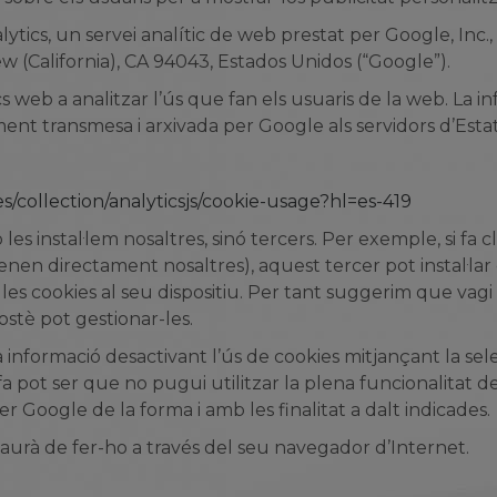
ytics, un servei analític de web prestat per Google, Inc.
 (California), CA 94043, Estados Unidos (“Google”).
ocs web a analitzar l’ús que fan els usuaris de la web. La 
ment transmesa i arxivada per Google als servidors d’Estat
s/collection/analyticsjs/cookie-usage?hl=es-419
es instal·lem nosaltres, sinó tercers. Per exemple, si fa c
en directament nosaltres), aquest tercer pot instal·lar c
les cookies al seu dispositiu. Per tant suggerim que vagi
ostè pot gestionar-les.
 informació desactivant l’ús de cookies mitjançant la sel
a pot ser que no pugui utilitzar la plena funcionalitat del
 Google de la forma i amb les finalitat a dalt indicades.
 haurà de fer-ho a través del seu navegador d’Internet.