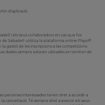
tin d’aplicació.
dell i els seus col·laboradors en cas que fos
tiu de Sabadell utilitza la plataforma online Playoff
i la gestió de les inscripcions a les competicions.
Les dades sempre estaran ubicades en territori de
Les persones interessades tenen dret a accedir a
ar la cancel·lació. Té sempre dret a exercir els seus