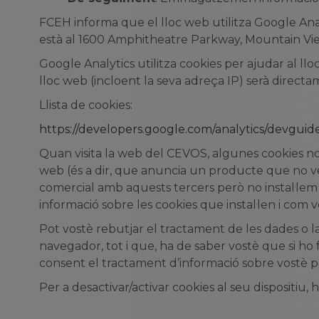
FCEH informa que el lloc web utilitza Google Anal
està al 1600 Amphitheatre Parkway, Mountain View
Google Analytics utilitza cookies per ajudar al ll
lloc web (incloent la seva adreça IP) serà directa
Llista de cookies:
https://developers.google.com/analytics/devguide
Quan visita la web del CEVOS, algunes cookies no l
web (és a dir, que anuncia un producte que no ven
comercial amb aquests tercers però no instal·lem 
informació sobre les cookies que instal·len i com v
Pot vostè rebutjar el tractament de les dades o la
navegador, tot i que, ha de saber vostè que si ho f
consent el tractament d’informació sobre vostè per
Per a desactivar/activar cookies al seu dispositiu,