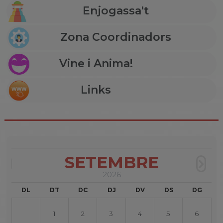
Enjogassa't
Zona Coordinadors
Vine i Anima!
Links
SETEMBRE
2026
DL
DT
DC
DJ
DV
DS
DG
1
2
3
4
5
6