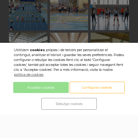
Utilitzem
cookies
pròpies i de tercers per personalitzar el
contingut, analitzar el trànsit i guardar les seves preferències. Podeu
configurar o rebutjar les cookies fent clic al botó 'Configurar
cookies', també pot acceptar totes les cookies i seguir navegant fent
clic a 'Acceptar cookies'. Per a més informació, visita la nostra
política de cookies
.
Veure totes les imatges
Acceptar cookies
Configurar cookies
Rebutjar cookies
© 2018 Consell Esportiu Sabadell ·
Política de privacitat ·
Política de cookies ·
Avís legal