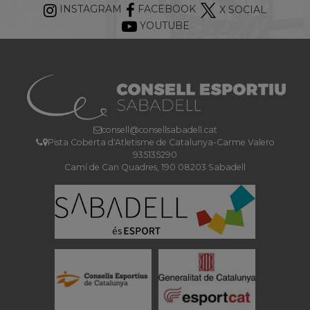
INSTAGRAM
FACEBOOK
X SOCIAL
YOUTUBE
consell@consellsabadell.cat
Pista Coberta d'Atletisme de Catalunya-Carme Valero
935135290
Camí de Can Quadres, 190 08203 Sabadell