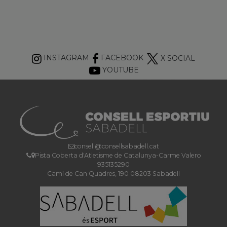
INSTAGRAM
FACEBOOK
X SOCIAL
YOUTUBE
consell@consellsabadell.cat
Pista Coberta d'Atletisme de Catalunya-Carme Valero
935135290
Camí de Can Quadres, 190 08203 Sabadell