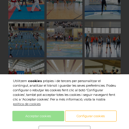
Utilitzem
cookies
pròpies i de tercers per personalitzar el
contingut, analitzar el trànsit i guardar les seves preferències. Podeu
configurar o rebutjar les cookies fent clic al botó 'Configurar
cookies', també pot acceptar totes les cookies i seguir navegant fent
clic a 'Acceptar cookies'. Per a més informació, visita la nostra
Veure totes les imatges
política de cookies
.
Acceptar cookies
Configurar cookies