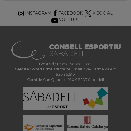
INSTAGRAM
FACEBOOK
X SOCIAL
YOUTUBE
consell@consellsabadell.cat
Pista Coberta d'Atletisme de Catalunya-Carme Valero
935135290
Camí de Can Quadres, 190 08203 Sabadell