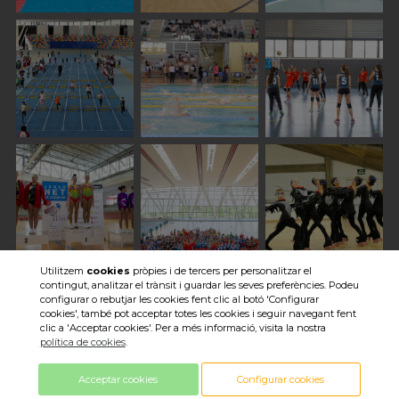
Utilitzem
cookies
pròpies i de tercers per personalitzar el
contingut, analitzar el trànsit i guardar les seves preferències. Podeu
Veure totes les imatges
configurar o rebutjar les cookies fent clic al botó 'Configurar
cookies', també pot acceptar totes les cookies i seguir navegant fent
clic a 'Acceptar cookies'. Per a més informació, visita la nostra
política de cookies
.
Acceptar cookies
Configurar cookies