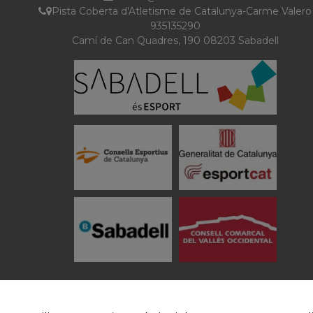
Pista Coberta d'Atletisme de Catalunya-Carme Valero
935135290
Camí de Can Quadres, 190 08203 Sabadell