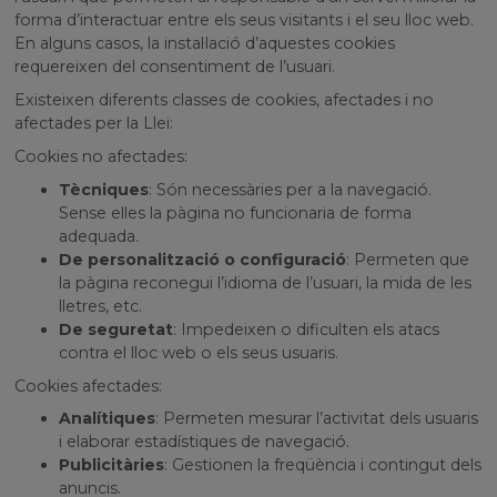
forma d’interactuar entre els seus visitants i el seu lloc web.
En alguns casos, la instal·lació d’aquestes cookies
requereixen del consentiment de l’usuari.
Existeixen diferents classes de cookies, afectades i no
afectades per la Llei:
Cookies no afectades:
Tècniques
: Són necessàries per a la navegació.
Sense elles la pàgina no funcionaria de forma
adequada.
De personalització o configuració
: Permeten que
la pàgina reconegui l’idioma de l’usuari, la mida de les
lletres, etc.
De seguretat
: Impedeixen o dificulten els atacs
contra el lloc web o els seus usuaris.
Cookies afectades:
Analítiques
: Permeten mesurar l’activitat dels usuaris
i elaborar estadístiques de navegació.
Publicitàries
: Gestionen la freqüència i contingut dels
anuncis.