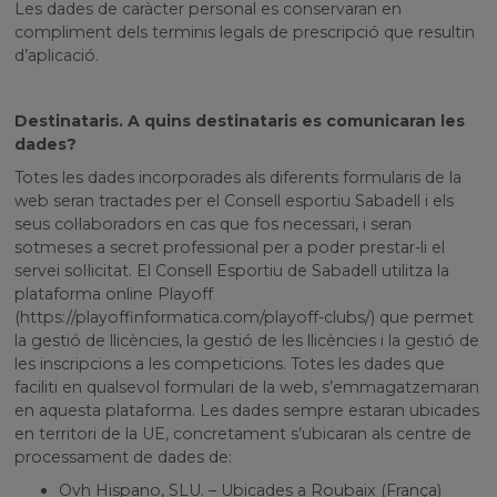
Les dades de caràcter personal es conservaran en
compliment dels terminis legals de prescripció que resultin
d’aplicació.
Destinataris. A quins destinataris es comunicaran les
dades?
Totes les dades incorporades als diferents formularis de la
web seran tractades per el Consell esportiu Sabadell i els
seus col·laboradors en cas que fos necessari, i seran
sotmeses a secret professional per a poder prestar-li el
servei sol·licitat. El Consell Esportiu de Sabadell utilitza la
plataforma online Playoff
(https://playoffinformatica.com/playoff-clubs/) que permet
la gestió de llicències, la gestió de les llicències i la gestió de
les inscripcions a les competicions. Totes les dades que
faciliti en qualsevol formulari de la web, s’emmagatzemaran
en aquesta plataforma. Les dades sempre estaran ubicades
en territori de la UE, concretament s’ubicaran als centre de
processament de dades de:
Ovh Hispano, SLU. – Ubicades a Roubaix (França)