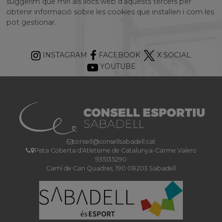
suggerim que miri als llocs web d’aquests tercers per
obtenir informació sobre les cookies que instal·len i com les
pot gestionar.
INSTAGRAM
FACEBOOK
X SOCIAL
YOUTUBE
consell@consellsabadell.cat
Pista Coberta d'Atletisme de Catalunya-Carme Valero
935135290
Camí de Can Quadres, 190 08203 Sabadell