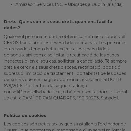
Amazaon Services INC. – Ubicades a Dublin (Irlanda)
Drets. Quins són els seus drets quan ens facilita
dades?
Qualsevol persona té dret a obtenir confirmació sobre si el
CEVOS tracta amb les seves dades personals. Les persones
interessades tenen dret a accedir a les seves dades
personals, així com a sol·licitar la rectificació de les dades
inexactes o, en el seu cas, sol·licitar la cancel·lació. Té sempre
dret a exercir els seus drets d’accés, rectificació, oposició,
supressió, limitació de tractament i portabilitat de les dades
personals que ens hagi proporcionat, establerts al RGPD
679/2016. Por fer-ho a la següent adreça:
consell@consellsabadell.cat
, o bé per escrit al domicili social
ubicat a CAMÍ DE CAN QUADRES, 190.08203, Sabadell.
Política de cookies
Les cookies són petits arxius que s’instal·len a l’ordinador de
l’usuari i que permeten al responsable d’un servei millorar la