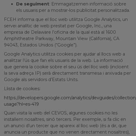
De seguiment
: Emmagatzemen informació sobre
els usuaris per a mostrar-los publicitat personalitzada.
FCEH informa que el lloc web utilitza Google Analytics, un
servei analític de web prestat per Google, Inc., una
empresa de Delaware l’oficina de la qual està al 1600
Amphitheatre Parkway, Mountain View (California), CA
94043, Estados Unidos (“Google”).
Google Analytics utilitza cookies per ajudar al llocs web a
analitzar l’ús que fan els usuaris de la web. La informació
que genera la cookie sobre el seu ús del lloc web (incloent
la seva adreça IP) serà directament transmesa i arxivada per
Google als servidors d’Estats Units.
Llista de cookies:
https://developers.google.com/analytics/devguides/collection/
usage?hl=es-419
Quan visita la web del CEVOS, algunes cookies no les
instal·lem nosaltres, sinó tercers. Per exemple, si fa clic en
un anunci d’un tercer que apareix al lloc web (és a dir, que
anuncia un producte que no venen directament nosaltres),