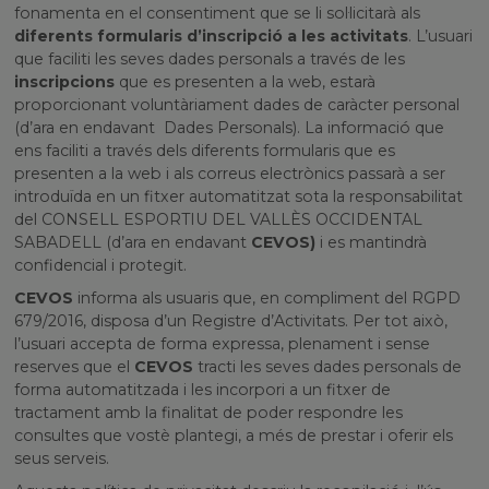
fonamenta en el consentiment que se li sol·licitarà als
diferents formularis d’inscripció a les activitats
. L’usuari
que faciliti les seves dades personals a través de les
inscripcions
que es presenten a la web, estarà
proporcionant voluntàriament dades de caràcter personal
(d’ara en endavant Dades Personals). La informació que
ens faciliti a través dels diferents formularis que es
presenten a la web i als correus electrònics passarà a ser
introduïda en un fitxer automatitzat sota la responsabilitat
del CONSELL ESPORTIU DEL VALLÈS OCCIDENTAL
SABADELL (d’ara en endavant
CEVOS)
i es mantindrà
confidencial i protegit.
CEVOS
informa als usuaris que, en compliment del RGPD
679/2016, disposa d’un Registre d’Activitats. Per tot això,
l’usuari accepta de forma expressa, plenament i sense
reserves que el
CEVOS
tracti les seves dades personals de
forma automatitzada i les incorpori a un fitxer de
tractament amb la finalitat de poder respondre les
consultes que vostè plantegi, a més de prestar i oferir els
seus serveis.