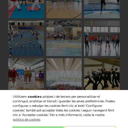
Utilitzem
cookies
pròpies i de tercers per personalitzar el
contingut, analitzar el trànsit i guardar les seves preferències. Podeu
Veure totes les imatges
configurar o rebutjar les cookies fent clic al botó 'Configurar
cookies', també pot acceptar totes les cookies i seguir navegant fent
clic a 'Acceptar cookies'. Per a més informació, visita la nostra
política de cookies
.