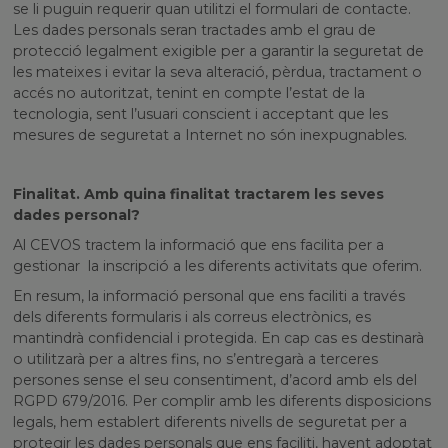
se li puguin requerir quan utilitzi el formulari de contacte.
Les dades personals seran tractades amb el grau de
protecció legalment exigible per a garantir la seguretat de
les mateixes i evitar la seva alteració, pèrdua, tractament o
accés no autoritzat, tenint en compte l’estat de la
tecnologia, sent l’usuari conscient i acceptant que les
mesures de seguretat a Internet no són inexpugnables.
Finalitat. Amb quina finalitat tractarem les seves
dades personal?
Al CEVOS tractem la informació que ens facilita per a
gestionar la inscripció a les diferents activitats que oferim.
En resum, la informació personal que ens faciliti a través
dels diferents formularis i als correus electrònics, es
mantindrà confidencial i protegida. En cap cas es destinarà
o utilitzarà per a altres fins, no s’entregarà a terceres
persones sense el seu consentiment, d’acord amb els del
RGPD 679/2016. Per complir amb les diferents disposicions
legals, hem establert diferents nivells de seguretat per a
protegir les dades personals que ens faciliti, havent adoptat