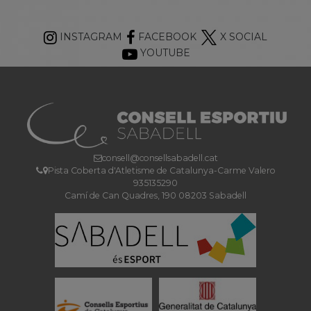
INSTAGRAM
FACEBOOK
X SOCIAL
YOUTUBE
consell@consellsabadell.cat
Pista Coberta d'Atletisme de Catalunya-Carme Valero
935135290
Camí de Can Quadres, 190 08203 Sabadell