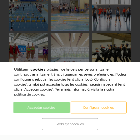
Utilitzem
cookies
pròpies i de tercers per personalitzar el
contingut, analitzar el trànsit i guardar les seves preferències. Podeu
configurar o rebutjar les cookies fent clic al botó 'Configurar
Veure totes les imatges
cookies', també pot acceptar totes les cookies i seguir navegant fent
clic a 'Acceptar cookies'. Per a més informació, visita la nostra
política de cookies
.
Acceptar cookies
Configurar cookies
Rebutjar cookies
© 2018 Consell Esportiu Sabadell ·
Política de privacitat ·
Política de cookies ·
Avís legal