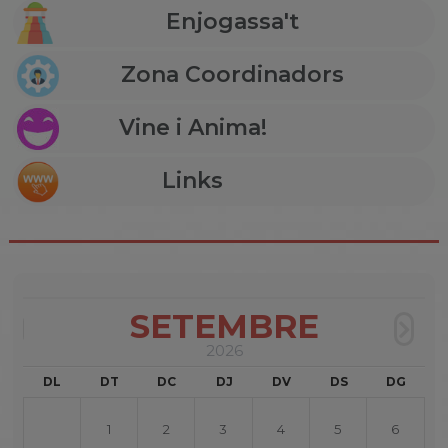
Enjogassa't
Zona Coordinadors
Vine i Anima!
Links
SETEMBRE
2026
DL
DT
DC
DJ
DV
DS
DG
1
2
3
4
5
6