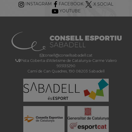
INSTAGRAM
FACEBOOK
X SOCIAL
YOUTUBE
consell@consellsabadell.cat
Pista Coberta d'Atletisme de Catalunya-Carme Valero
935135290
Camí de Can Quadres, 190 08203 Sabadell