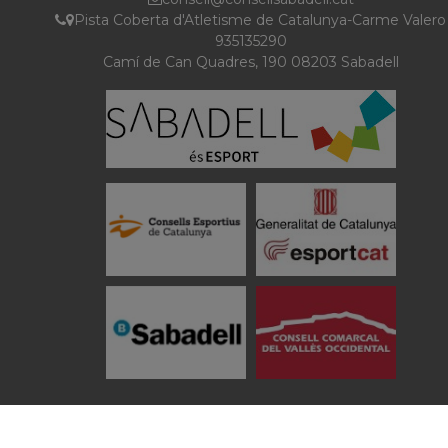
Pista Coberta d'Atletisme de Catalunya-Carme Valero
935135290
Camí de Can Quadres, 190 08203 Sabadell