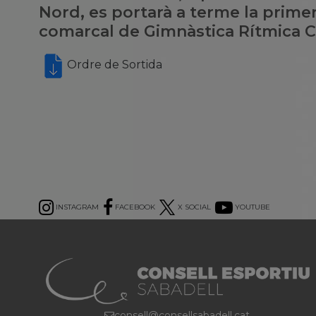
Nord, es portarà a terme la prim
comarcal de Gimnàstica Rítmica C
Ordre de Sortida
INSTAGRAM
FACEBOOK
X SOCIAL
YOUTUBE
consell@consellsabadell.cat