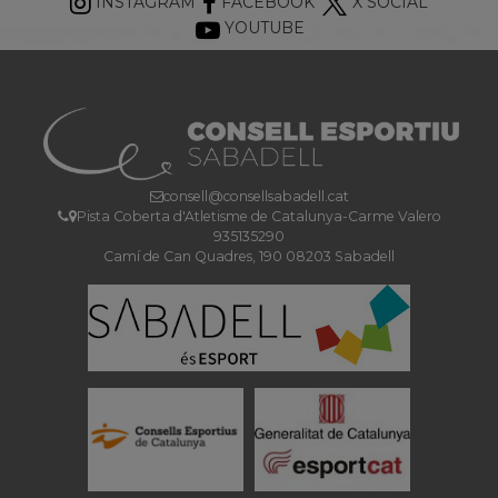
INSTAGRAM
FACEBOOK
X SOCIAL
YOUTUBE
consell@consellsabadell.cat
Pista Coberta d'Atletisme de Catalunya-Carme Valero
935135290
Camí de Can Quadres, 190 08203 Sabadell