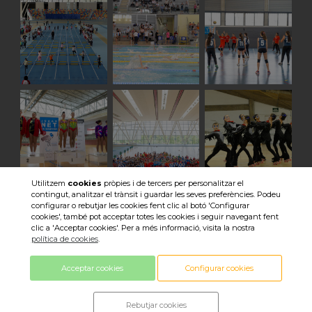
Utilitzem
cookies
pròpies i de tercers per personalitzar el
contingut, analitzar el trànsit i guardar les seves preferències. Podeu
Veure totes les imatges
configurar o rebutjar les cookies fent clic al botó 'Configurar
cookies', també pot acceptar totes les cookies i seguir navegant fent
clic a 'Acceptar cookies'. Per a més informació, visita la nostra
política de cookies
.
Acceptar cookies
Configurar cookies
© 2018 Consell Esportiu Sabadell ·
Rebutjar cookies
Política de privacitat ·
Política de cookies ·
Avís legal