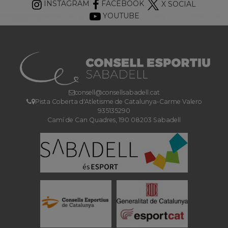
INSTAGRAM
FACEBOOK
X SOCIAL
YOUTUBE
consell@consellsabadell.cat
Pista Coberta d'Atletisme de Catalunya-Carme Valero
935135290
Camí de Can Quadres, 190 08203 Sabadell