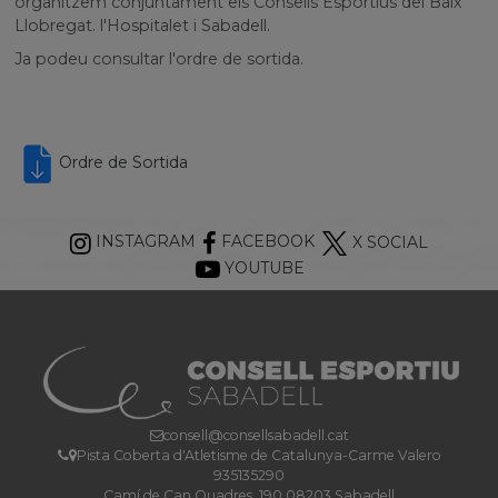
organitzem conjuntament els Consells Esportius del Baix
Llobregat. l'Hospitalet i Sabadell.
Ja podeu consultar l'ordre de sortida.
Ordre de Sortida
INSTAGRAM
FACEBOOK
X SOCIAL
YOUTUBE
consell@consellsabadell.cat
Pista Coberta d'Atletisme de Catalunya-Carme Valero
935135290
Camí de Can Quadres, 190 08203 Sabadell