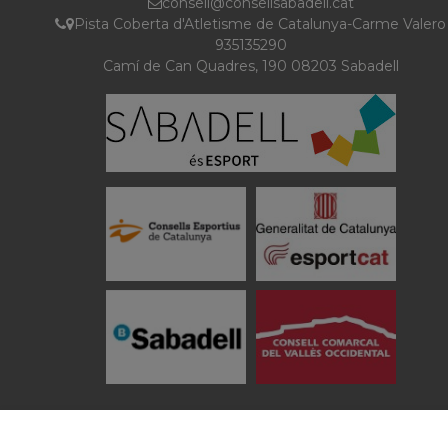
consell@consellsabadell.cat
Pista Coberta d'Atletisme de Catalunya-Carme Valero
935135290
Camí de Can Quadres, 190 08203 Sabadell