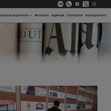
niciació esportiva
Notícies
Agenda
Contacte
Inscripcions