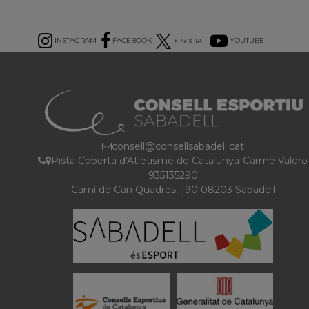
INSTAGRAM
FACEBOOK
X SOCIAL
YOUTUBE
consell@consellsabadell.cat
Pista Coberta d'Atletisme de Catalunya-Carme Valero
935135290
Camí de Can Quadres, 190 08203 Sabadell