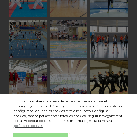
Utilitzem
cookies
pròpies i de tercers per personalitzar el
contingut, analitzar el trànsit i guardar les seves preferències. Podeu
Veure totes les imatges
configurar o rebutjar les cookies fent clic al botó 'Configurar
cookies', també pot acceptar totes les cookies i seguir navegant fent
clic a 'Acceptar cookies'. Per a més informació, visita la nostra
política de cookies
.