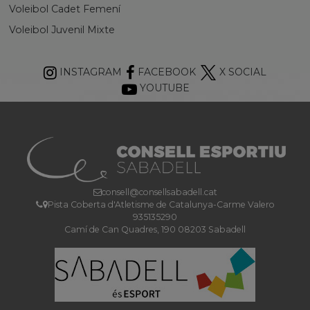
Voleibol Cadet Femení
Voleibol Juvenil Mixte
INSTAGRAM
FACEBOOK
X SOCIAL
YOUTUBE
consell@consellsabadell.cat
Pista Coberta d'Atletisme de Catalunya-Carme Valero
935135290
Camí de Can Quadres, 190 08203 Sabadell