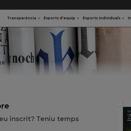
Transparència
Esports d'equip
Esports individuals
I
bre
 heu inscrit? Teniu temps