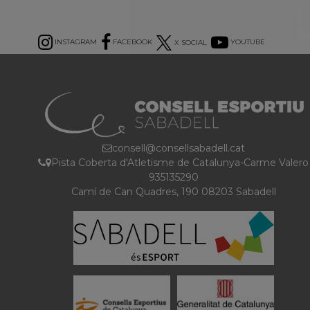
INSTAGRAM
FACEBOOK
X SOCIAL
YOUTUBE
consell@consellsabadell.cat
Pista Coberta d'Atletisme de Catalunya-Carme Valero
935135290
Camí de Can Quadres, 190 08203 Sabadell