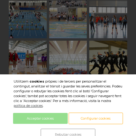
Utilitzem
cookies
pròpies i de tercers per personalitzar el
contingut, analitzar el trànsit i guardar les seves preferències. Podeu
Veure totes les imatges
configurar o rebutjar les cookies fent clic al botó 'Configurar
cookies', també pot acceptar totes les cookies i seguir navegant fent
clic a 'Acceptar cookies'. Per a més informació, visita la nostra
política de cookies
.
Acceptar cookies
Configurar cookies
© 2018 Consell Esportiu Sabadell ·
Rebutjar cookies