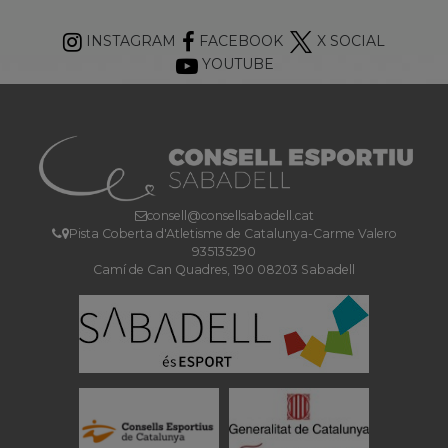
INSTAGRAM
FACEBOOK
X SOCIAL
YOUTUBE
consell@consellsabadell.cat
Pista Coberta d'Atletisme de Catalunya-Carme Valero
935135290
Camí de Can Quadres, 190 08203 Sabadell