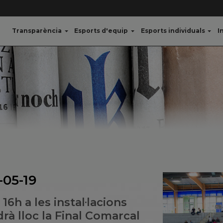
Transparència
Esports d'equip
Esports individuals
I
-05-19
16h a les instal·lacions
rà lloc la Final Comarcal