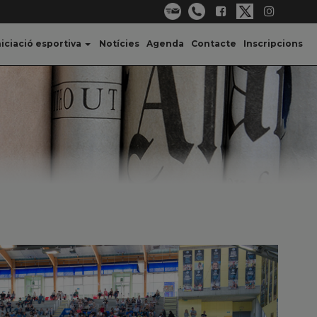
niciació esportiva
Notícies
Agenda
Contacte
Inscripcions