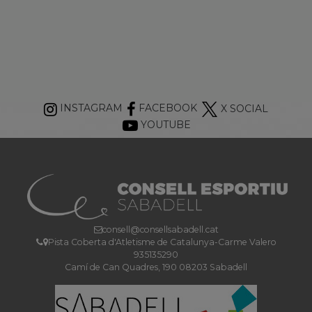
INSTAGRAM
FACEBOOK
X SOCIAL
YOUTUBE
consell@consellsabadell.cat
Pista Coberta d'Atletisme de Catalunya-Carme Valero
935135290
Camí de Can Quadres, 190 08203 Sabadell