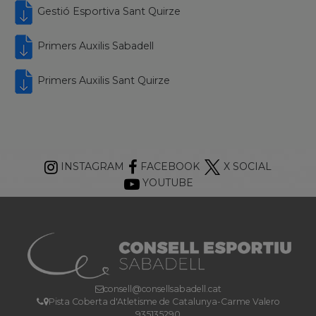
Gestió Esportiva Sant Quirze
Primers Auxilis Sabadell
Primers Auxilis Sant Quirze
INSTAGRAM
FACEBOOK
X SOCIAL
YOUTUBE
consell@consellsabadell.cat
Pista Coberta d'Atletisme de Catalunya-Carme Valero
935135290