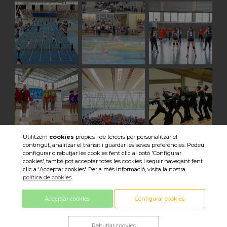
Utilitzem
cookies
pròpies i de tercers per personalitzar el
contingut, analitzar el trànsit i guardar les seves preferències. Podeu
Veure totes les imatges
configurar o rebutjar les cookies fent clic al botó 'Configurar
cookies', també pot acceptar totes les cookies i seguir navegant fent
clic a 'Acceptar cookies'. Per a més informació, visita la nostra
política de cookies
.
Acceptar cookies
Configurar cookies
© 2018 Consell Esportiu Sabadell ·
Rebutjar cookies