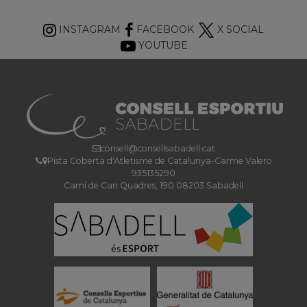
INSTAGRAM
FACEBOOK
X SOCIAL
YOUTUBE
consell@consellsabadell.cat
Pista Coberta d'Atletisme de Catalunya-Carme Valero
935135290
Camí de Can Quadres, 190 08203 Sabadell