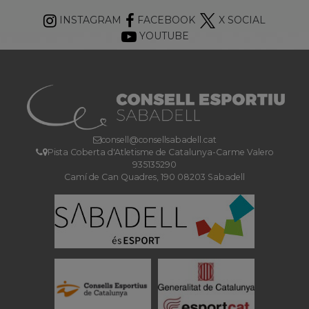
INSTAGRAM
FACEBOOK
X SOCIAL
YOUTUBE
consell@consellsabadell.cat
Pista Coberta d'Atletisme de Catalunya-Carme Valero
935135290
Camí de Can Quadres, 190 08203 Sabadell