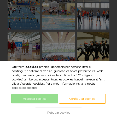
Utilitzem
cookies
pròpies i de tercers per personalitzar el
contingut, analitzar el trànsit i guardar les seves preferències. Podeu
Veure totes les imatges
configurar o rebutjar les cookies fent clic al botó 'Configurar
cookies', també pot acceptar totes les cookies i seguir navegant fent
clic a 'Acceptar cookies'. Per a més informació, visita la nostra
política de cookies
.
Acceptar cookies
Configurar cookies
© 2018 Consell Esportiu Sabadell ·
Rebutjar cookies
Política de privacitat ·
Política de cookies ·
Avís legal