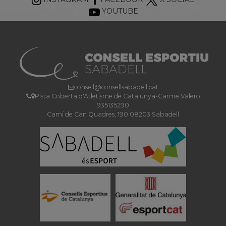
YOUTUBE
consell@consellsabadell.cat
Pista Coberta d'Atletisme de Catalunya-Carme Valero
935135290
Camí de Can Quadres, 190 08203 Sabadell