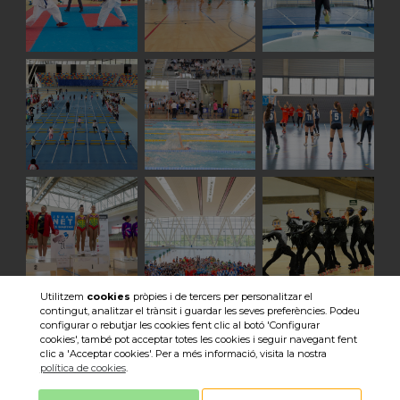
Utilitzem
cookies
pròpies i de tercers per personalitzar el
contingut, analitzar el trànsit i guardar les seves preferències. Podeu
Veure totes les imatges
configurar o rebutjar les cookies fent clic al botó 'Configurar
cookies', també pot acceptar totes les cookies i seguir navegant fent
clic a 'Acceptar cookies'. Per a més informació, visita la nostra
política de cookies
.