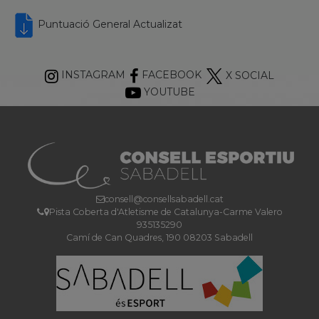
Puntuació General Actualizat
INSTAGRAM
FACEBOOK
X SOCIAL
YOUTUBE
consell@consellsabadell.cat
Pista Coberta d'Atletisme de Catalunya-Carme Valero
935135290
Camí de Can Quadres, 190 08203 Sabadell