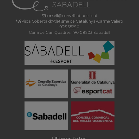
consell@consellsabadell.cat
Pista Coberta d'Atletisme de Catalunya-Carme Valero
935135290
Camí de Can Quadres, 190 08203 Sabadell
Últimes fotos