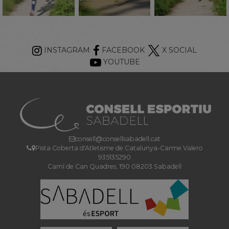
INSTAGRAM
FACEBOOK
X SOCIAL
YOUTUBE
consell@consellsabadell.cat
Pista Coberta d'Atletisme de Catalunya-Carme Valero
935135290
Camí de Can Quadres, 190 08203 Sabadell