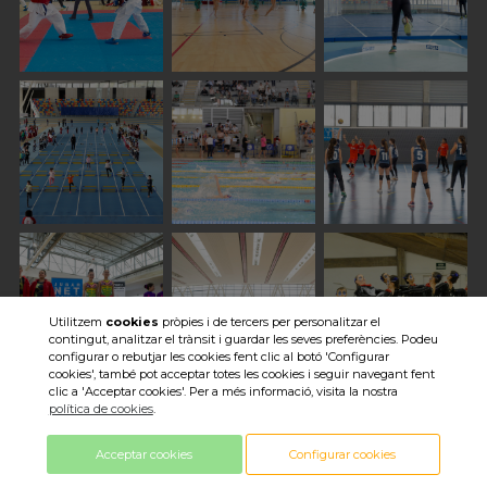
Utilitzem
cookies
pròpies i de tercers per personalitzar el
contingut, analitzar el trànsit i guardar les seves preferències. Podeu
configurar o rebutjar les cookies fent clic al botó 'Configurar
cookies', també pot acceptar totes les cookies i seguir navegant fent
clic a 'Acceptar cookies'. Per a més informació, visita la nostra
Veure totes les imatges
política de cookies
.
Acceptar cookies
Configurar cookies