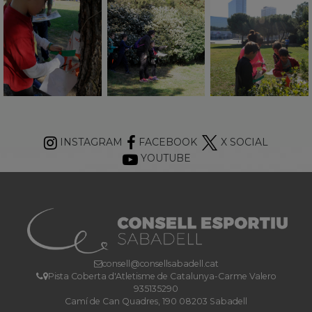
INSTAGRAM
FACEBOOK
X SOCIAL
YOUTUBE
consell@consellsabadell.cat
Pista Coberta d'Atletisme de Catalunya-Carme Valero
935135290
Camí de Can Quadres, 190 08203 Sabadell