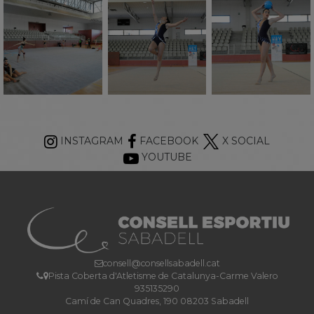
INSTAGRAM
FACEBOOK
X SOCIAL
YOUTUBE
consell@consellsabadell.cat
Pista Coberta d'Atletisme de Catalunya-Carme Valero
935135290
Camí de Can Quadres, 190 08203 Sabadell