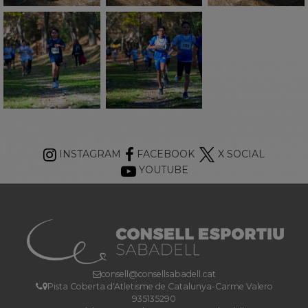
INSTAGRAM
FACEBOOK
X SOCIAL
YOUTUBE
consell@consellsabadell.cat
Pista Coberta d'Atletisme de Catalunya-Carme Valero
935135290