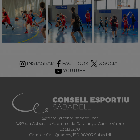
INSTAGRAM
FACEBOOK
X SOCIAL
YOUTUBE
consell@consellsabadell.cat
Pista Coberta d'Atletisme de Catalunya-Carme Valero
935135290
Camí de Can Quadres, 190 08203 Sabadell