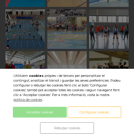
Utilitzem
cookies
pròpies i de tercers per personalitzar el
contingut, analitzar el trànsit i guardar les seves preferències. Podeu
configurar o rebutjar les cookies fent clic al botó 'Configurar
cookies', també pot acceptar totes les cookies i seguir navegant fent
clic a 'Acceptar cookies'. Per a més informació, visita la nostra
Veure totes les imatges
política de cookies
.
Acceptar cookies
Configurar cookies
Rebutjar cookies