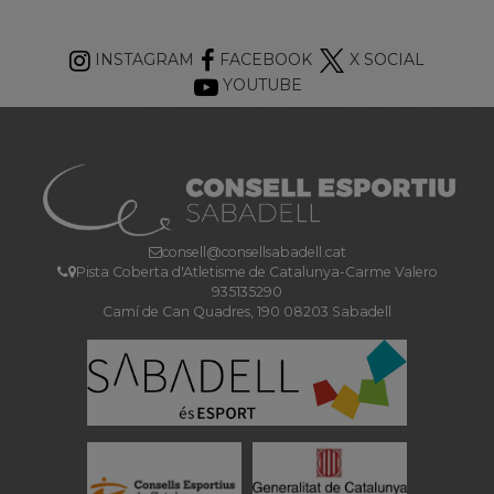
INSTAGRAM
FACEBOOK
X SOCIAL
YOUTUBE
consell@consellsabadell.cat
Pista Coberta d'Atletisme de Catalunya-Carme Valero
935135290
Camí de Can Quadres, 190 08203 Sabadell