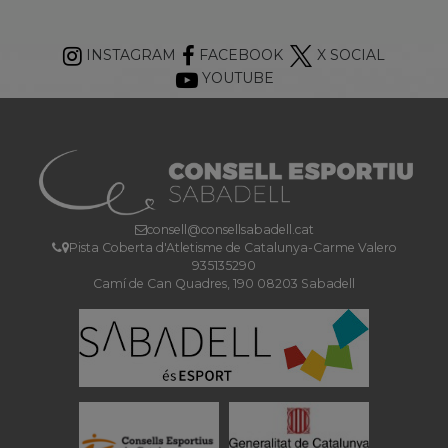
INSTAGRAM
FACEBOOK
X SOCIAL
YOUTUBE
consell@consellsabadell.cat
Pista Coberta d'Atletisme de Catalunya-Carme Valero
935135290
Camí de Can Quadres, 190 08203 Sabadell