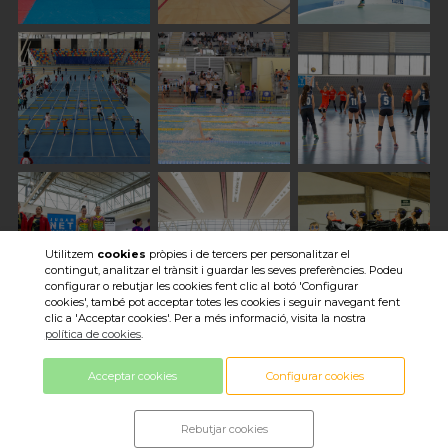
Utilitzem
cookies
pròpies i de tercers per personalitzar el
contingut, analitzar el trànsit i guardar les seves preferències. Podeu
configurar o rebutjar les cookies fent clic al botó 'Configurar
cookies', també pot acceptar totes les cookies i seguir navegant fent
clic a 'Acceptar cookies'. Per a més informació, visita la nostra
Veure totes les imatges
política de cookies
.
Acceptar cookies
Configurar cookies
Rebutjar cookies