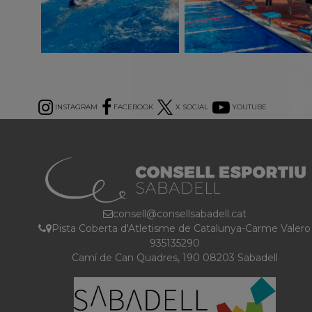
INSTAGRAM
FACEBOOK
X SOCIAL
YOUTUBE
consell@consellsabadell.cat
Pista Coberta d'Atletisme de Catalunya-Carme Valero
935135290
Camí de Can Quadres, 190 08203 Sabadell