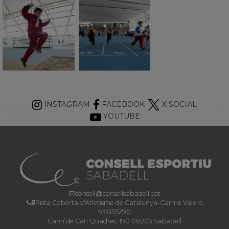
INSTAGRAM
FACEBOOK
X SOCIAL
YOUTUBE
consell@consellsabadell.cat
Pista Coberta d'Atletisme de Catalunya-Carme Valero
935135290
Camí de Can Quadres, 190 08203 Sabadell