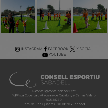
INSTAGRAM
FACEBOOK
X SOCIAL
YOUTUBE
consell@consellsabadell.cat
Pista Coberta d'Atletisme de Catalunya-Carme Valero
935135290
Camí de Can Quadres, 190 08203 Sabadell