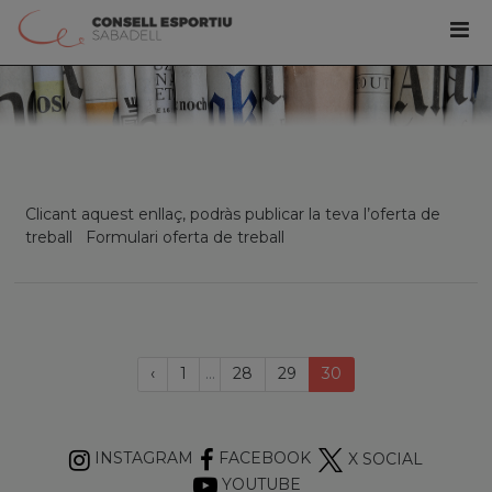
Clicant aquest enllaç, podràs publicar la teva l’oferta de
treball Formulari oferta de treball
Página
(current)
‹
1
...
28
29
30
anterior
INSTAGRAM
FACEBOOK
X SOCIAL
YOUTUBE