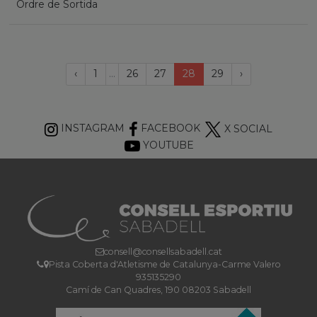
Ordre de Sortida
Página
(current)
Próxima
‹
1
...
26
27
28
29
›
anterior
página
INSTAGRAM
FACEBOOK
X SOCIAL
YOUTUBE
consell@consellsabadell.cat
Pista Coberta d'Atletisme de Catalunya-Carme Valero
935135290
Camí de Can Quadres, 190 08203 Sabadell