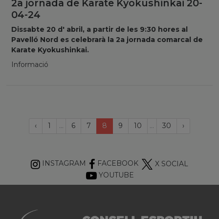
2a jornada de Karate Kyokushinkai 20-
04-24
Dissabte 20 d' abril, a partir de les 9:30 hores al
Pavelló Nord es celebrarà la 2a jornada comarcal de
Karate Kyokushinkai.
Informació
Last
Página
(current)
Próxima
‹
1
...
6
7
8
9
10
...
30
›
anterior
página
INSTAGRAM
FACEBOOK
X SOCIAL
YOUTUBE