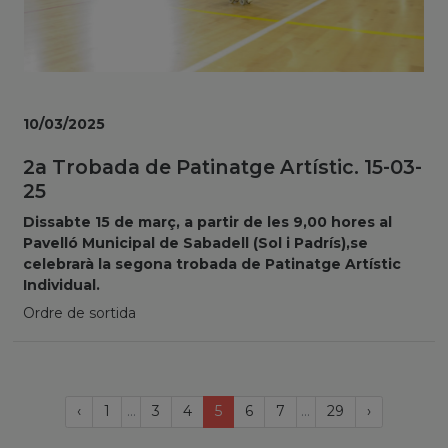
10/03/2025
2a Trobada de Patinatge Artístic. 15-03-
25
Dissabte 15 de març, a partir de les 9,00 hores al
Pavelló Municipal de Sabadell (Sol i Padrís),se
celebrarà la segona trobada de Patinatge Artístic
Individual.
Ordre de sortida
Last
Página
(current)
Próxima
‹
1
...
3
4
5
6
7
...
29
›
anterior
página