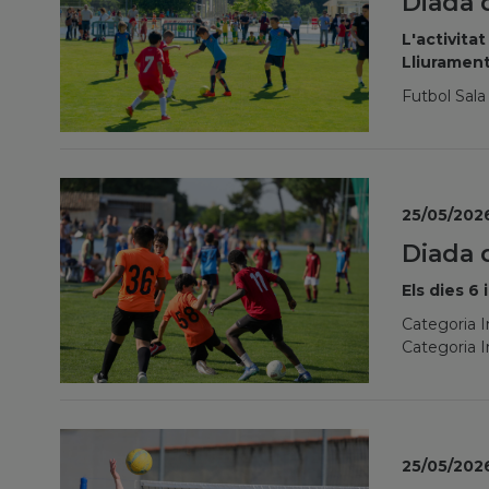
Diada d
L'activita
Lliurament
Futbol Sala
25/05/202
Diada d
Els dies 6
Categoria I
Categoria 
25/05/202