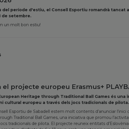
2026
del període d'estiu, el Consell Esportiu romandrà tancat al
'1 de setembre.
m un molt bon estiu!
6
m el projecte europeu Erasmus+ PLAY
 European Heritage through Traditional Ball Games és una inic
ni cultural europeu a través dels jocs tradicionals de pilota
sell Esportiu de Sabadell estem molt contents d’anunciar l’inic
ough Traditional Ball Games, una iniciativa que promou l’activitat f
jocs tradicionals de pilota. El projecte reuneix entitats d’Eslovèni