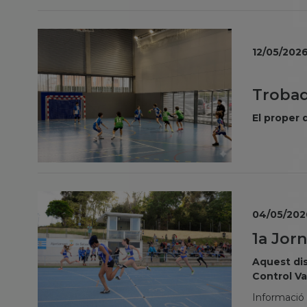
12/05/202
Trobad
El proper 
04/05/202
1a Jor
Aquest dis
Control Va
Informació i