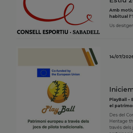
Estiu 
Amb motiu 
habitual l
Us desitge
14/07/202
Inicie
PlayBall –
el patrimo
Des del Con
Heritage thr
través dels 