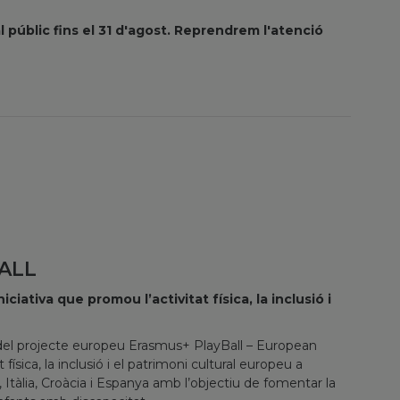
 públic fins el 31 d'agost. Reprendrem l'atenció
BALL
iativa que promou l’activitat física, la inclusió i
.
i del projecte europeu Erasmus+ PlayBall – European
ísica, la inclusió i el patrimoni cultural europeu a
a, Itàlia, Croàcia i Espanya amb l’objectiu de fomentar la