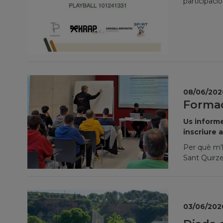
participaci
08/06/202
Formac
Us informe
inscriure 
Per què m'h
Sant Quirze
03/06/202