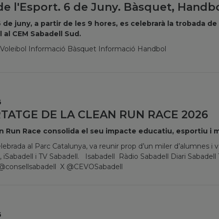
de l'Esport. 6 de Juny. Bàsquet, Handbol
 de juny, a partir de les 9 hores, es celebrarà la trobada d
l al CEM Sabadell Sud.
 Voleibol Informació Bàsquet Informació Handbol
6
TATGE DE LA CLEAN RUN RACE 2026
n Run Race consolida el seu impacte educatiu, esportiu i m
elebrada al Parc Catalunya, va reunir prop d’un miler d’alumnes i v
, iSabadell i TV Sabadell. Isabadell Ràdio Sabadell Diari Sabadell
 @consellsabadell X @CEVOSabadell
6