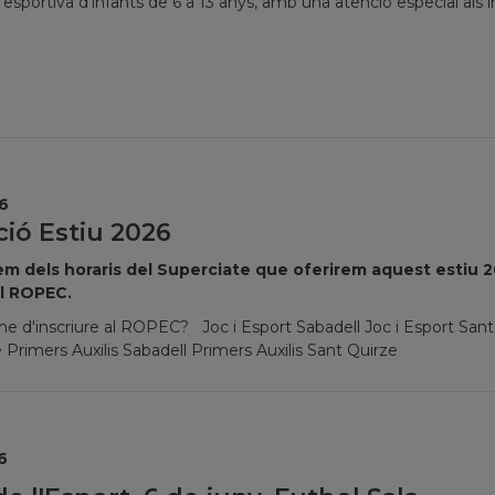
ó esportiva d’infants de 6 a 13 anys, amb una atenció especial als i
6
ió Estiu 2026
m dels horaris del Superciate que oferirem aquest estiu 20
al ROPEC.
e d'inscriure al ROPEC? Joc i Esport Sabadell Joc i Esport Sant
 Primers Auxilis Sabadell Primers Auxilis Sant Quirze
6