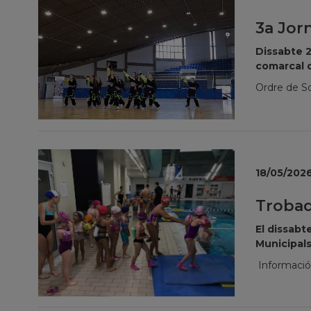
3a Jor
Dissabte 2
comarcal d
Ordre de So
18/05/202
Trobad
El dissabte
Municipals
Informaci