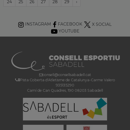
Próxima
24
25
26
27
28
29
›
página
INSTAGRAM
FACEBOOK
X SOCIAL
YOUTUBE
consell@consellsabadell.cat
Pista Coberta d'Atletisme de Catalunya-Carme Valero
935135290
Camí de Can Quadres, 190 08203 Sabadell