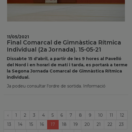
11/05/2021
Final Comarcal de Gimnàstica Rítmica
Individual (2a Jornada). 15-05-21
Dissabte 15 d'abril, a partir de les 9 hores al Pavelló
del Nord i en horari de matí i tarda, es portarà a terme
la Segona Jornada Comarcal de Gimnàstica Rítmica
individual.
Ja podeu consultar l'ordre de sortida. Informació
Página
‹
1
2
3
4
5
6
7
8
9
10
11
12
anterior
(current)
13
14
15
16
17
18
19
20
21
22
23