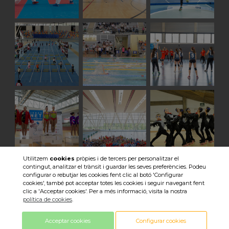
Utilitzem
cookies
pròpies i de tercers per personalitzar el
contingut, analitzar el trànsit i guardar les seves preferències. Podeu
Veure totes les imatges
configurar o rebutjar les cookies fent clic al botó 'Configurar
cookies', també pot acceptar totes les cookies i seguir navegant fent
clic a 'Acceptar cookies'. Per a més informació, visita la nostra
política de cookies
.
Acceptar cookies
Configurar cookies