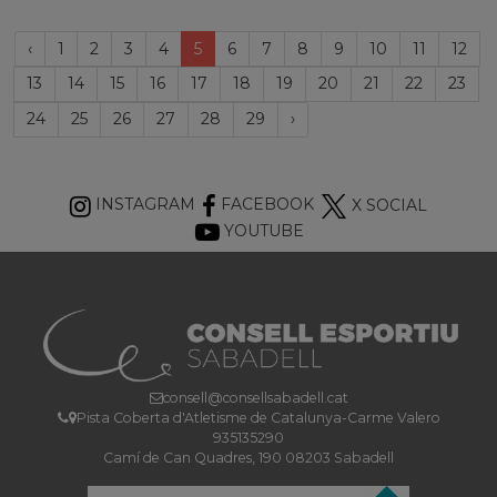
Página
(current)
‹
1
2
3
4
5
6
7
8
9
10
11
12
anterior
13
14
15
16
17
18
19
20
21
22
23
Próxima
24
25
26
27
28
29
›
página
INSTAGRAM
FACEBOOK
X SOCIAL
YOUTUBE
consell@consellsabadell.cat
Pista Coberta d'Atletisme de Catalunya-Carme Valero
935135290
Camí de Can Quadres, 190 08203 Sabadell