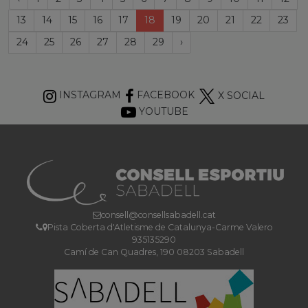
anterior
(current)
13
14
15
16
17
18
19
20
21
22
23
Próxima
24
25
26
27
28
29
›
página
INSTAGRAM
FACEBOOK
X SOCIAL
YOUTUBE
consell@consellsabadell.cat
Pista Coberta d'Atletisme de Catalunya-Carme Valero
935135290
Camí de Can Quadres, 190 08203 Sabadell