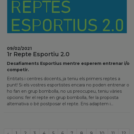
09/02/2021
1r Repte Esportiu 2.0
Desafiaments Esportius mentre esperem entrenar i/o
competir.
Entitats i centres docents, ja teniu els primers reptes a
punt! Si els vostres esportistes encara no poden entrenar o
ho fan en grup bombolla, no us preocupeu, teniu vàries
opcions: fer el repte en grup bombolla, fer la proposta
alternativa o bé postposar el repte. Ens adaptem i...
Página
‹
1
2
3
4
5
6
7
8
9
10
11
12