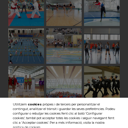
Utilitzem
cookies
pròpies i de tercers per personalitzar el
contingut, analitzar el trànsit i guardar les seves preferències. Podeu
Veure totes les imatges
configurar o rebutjar les cookies fent clic al botó 'Configurar
cookies', també pot acceptar totes les cookies i seguir navegant fent
clic a 'Acceptar cookies'. Per a més informació, visita la nostra
política de cookies
.