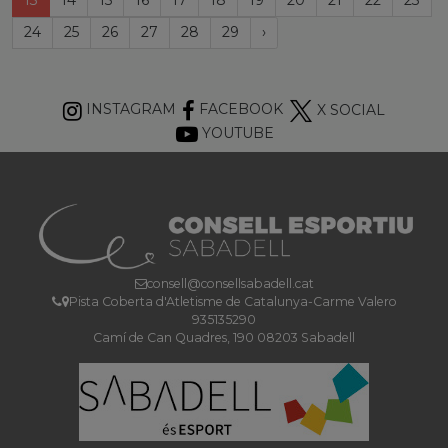
13
14
15
16
17
18
19
20
21
22
23
Próxima
24
25
26
27
28
29
›
página
INSTAGRAM
FACEBOOK
X SOCIAL
YOUTUBE
consell@consellsabadell.cat
Pista Coberta d'Atletisme de Catalunya-Carme Valero
935135290
Camí de Can Quadres, 190 08203 Sabadell