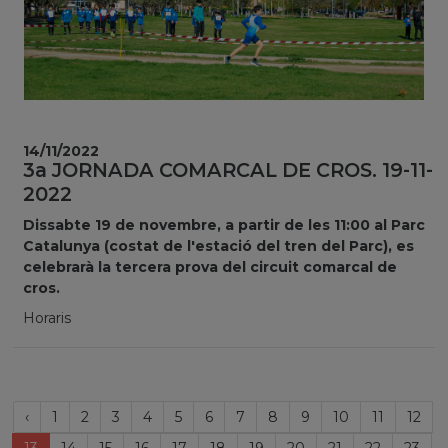
14/11/2022
3a JORNADA COMARCAL DE CROS. 19-11-
2022
Dissabte 19 de novembre, a partir de les 11:00 al Parc
Catalunya (costat de l'estació del tren del Parc), es
celebrarà la tercera prova del circuit comarcal de
cros.
Horaris
Página
‹
1
2
3
4
5
6
7
8
9
10
11
12
anterior
(current)