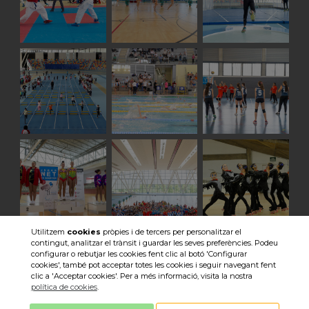
Utilitzem
cookies
pròpies i de tercers per personalitzar el
contingut, analitzar el trànsit i guardar les seves preferències. Podeu
Veure totes les imatges
configurar o rebutjar les cookies fent clic al botó 'Configurar
cookies', també pot acceptar totes les cookies i seguir navegant fent
clic a 'Acceptar cookies'. Per a més informació, visita la nostra
política de cookies
.