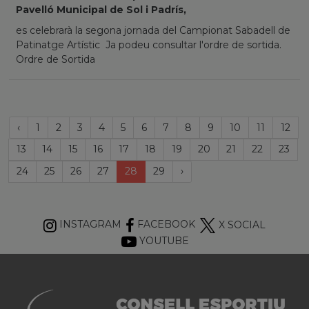
Pavelló Municipal de Sol i Padrís,
es celebrarà la segona jornada del Campionat Sabadell de
Patinatge Artístic Ja podeu consultar l'ordre de sortida.
Ordre de Sortida
Página
‹
1
2
3
4
5
6
7
8
9
10
11
12
anterior
13
14
15
16
17
18
19
20
21
22
23
(current)
Próxima
24
25
26
27
28
29
›
página
INSTAGRAM
FACEBOOK
X SOCIAL
YOUTUBE