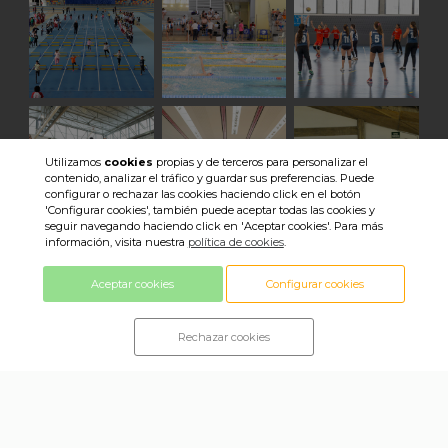
Utilizamos
cookies
propias y de terceros para personalizar el
contenido, analizar el tráfico y guardar sus preferencias. Puede
configurar o rechazar las cookies haciendo click en el botón
'Configurar cookies', también puede aceptar todas las cookies y
seguir navegando haciendo click en 'Aceptar cookies'. Para más
información, visita nuestra
política de cookies
.
Veure totes les imatges
Aceptar cookies
Configurar cookies
Rechazar cookies
© 2018 Consell Esportiu Sabadell ·
Política de privacitat ·
Política de cookies ·
Avís legal