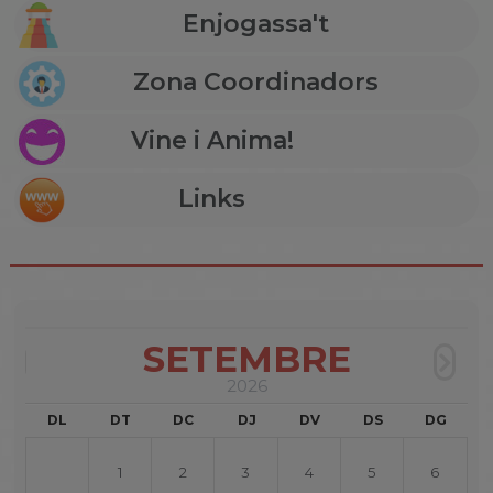
Enjogassa't
Zona Coordinadors
Vine i Anima!
Links
SETEMBRE
2026
DL
DT
DC
DJ
DV
DS
DG
1
2
3
4
5
6