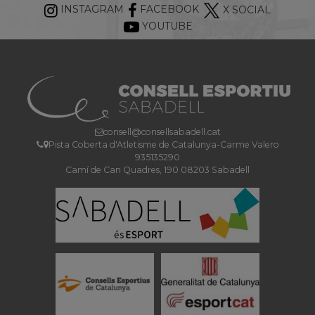
INSTAGRAM
FACEBOOK
X SOCIAL
YOUTUBE
consell@consellsabadell.cat
Pista Coberta d'Atletisme de Catalunya-Carme Valero
935135290
Camí de Can Quadres, 190 08203 Sabadell